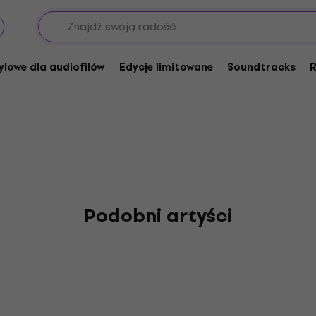
s Wacht
ylowe dla audiofilów
Edycje limitowane
Soundtracks
R
Podobni artyści