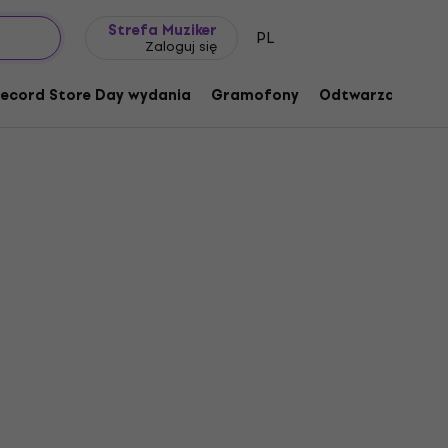
Pomysł na prezent
FAQ
Muziker Blog
Strefa Muziker
PL
Zaloguj się
ecord Store Day wydania
Gramofony
Odtwarzacze mu