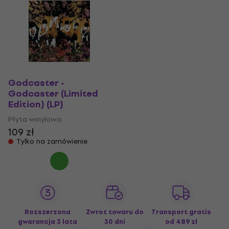
Godcaster -
Godcaster (Limited
Edition) (LP)
Płyta winylowa
109 zł
Tylko na zamówienie
Rozszerzona
Zwrot towaru do
Transport gratis
gwarancja 3 lata
30 dni
od 489 zł