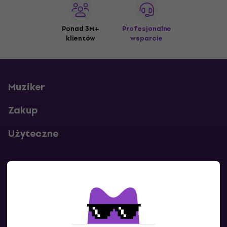
Ponad 3M+
Profesjonalne
klientów
wsparcie
Muziker
Zakup
Użyteczne
Kontakty
Skontaktuj się z nami