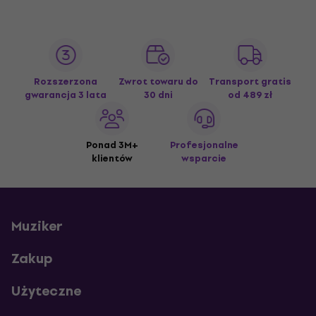
Rozszerzona
Zwrot towaru do
Transport gratis
gwarancja 3 lata
30 dni
od 489 zł
Ponad 3M+
Profesjonalne
klientów
wsparcie
Muziker
Zakup
Użyteczne