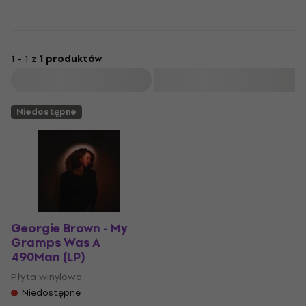
1 - 1 z
1 produktów
Filtruj
Niedostępne
Georgie Brown - My
Gramps Was A
490Man (LP)
Płyta winylowa
Niedostępne