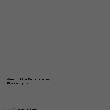
Gen and the Degenerates
Płyty winylowe
1 - 1 z
1 produktów