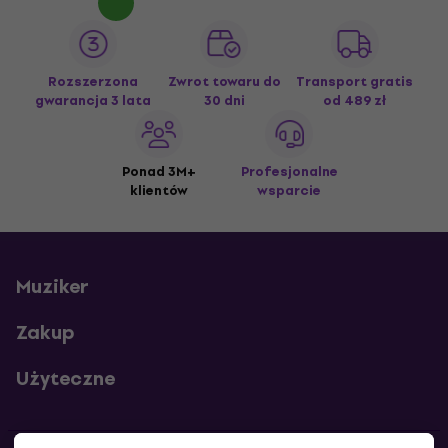
Rozszerzona
Zwrot towaru do
Transport gratis
gwarancja 3 lata
30 dni
od 489 zł
Ponad 3M+
Profesjonalne
klientów
wsparcie
Muziker
Zakup
Użyteczne