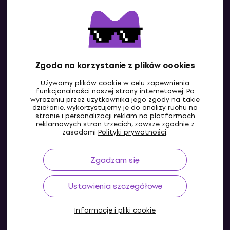
Kontakty
Skontaktuj się z nami
Zgoda na korzystanie z plików cookies
Używamy plików cookie w celu zapewnienia
funkcjonalności naszej strony internetowej. Po
wyrażeniu przez użytkownika jego zgody na takie
działanie, wykorzystujemy je do analizy ruchu na
stronie i personalizacji reklam na platformach
reklamowych stron trzecich, zawsze zgodnie z
PL
zasadami
Polityki prywatności
.
Zgadzam się
Ustawienia szczegółowe
Informacje i pliki cookie
© 2004-2026 MUZIKER a.s.