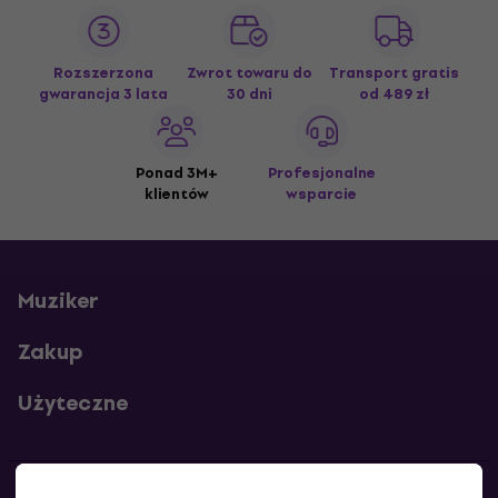
Rozszerzona
Zwrot towaru do
Transport gratis
gwarancja 3 lata
30 dni
od 489 zł
Ponad 3M+
Profesjonalne
klientów
wsparcie
Muziker
Zakup
Użyteczne