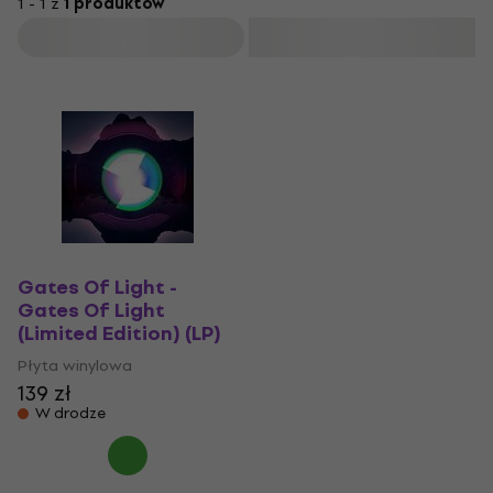
1 - 1 z
1 produktów
Filtruj
Gates Of Light -
Gates Of Light
(Limited Edition) (LP)
Płyta winylowa
139 zł
W drodze