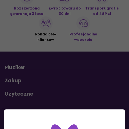
Rozszerzona
Zwrot towaru do
Transport gratis
gwarancja 3 lata
30 dni
od 489 zł
Ponad 3M+
Profesjonalne
klientów
wsparcie
Muziker
Zakup
Użyteczne
Kontakty