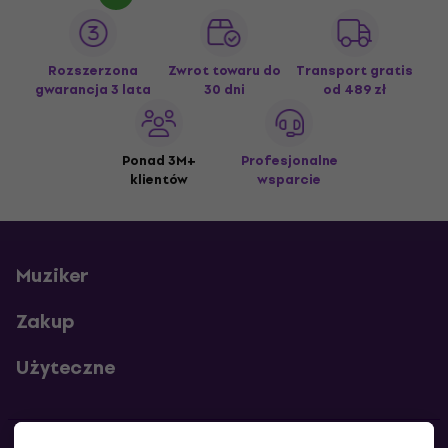
Rozszerzona
Zwrot towaru do
Transport gratis
gwarancja 3 lata
30 dni
od 489 zł
Ponad 3M+
Profesjonalne
klientów
wsparcie
Muziker
Zakup
Użyteczne