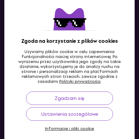
Kontakty
Skontaktuj się z nami
Zgoda na korzystanie z plików cookies
Używamy plików cookie w celu zapewnienia
funkcjonalności naszej strony internetowej. Po
wyrażeniu przez użytkownika jego zgody na takie
działanie, wykorzystujemy je do analizy ruchu na
stronie i personalizacji reklam na platformach
reklamowych stron trzecich, zawsze zgodnie z
PL
zasadami
Polityki prywatności
.
Zgadzam się
Ustawienia szczegółowe
Informacje i pliki cookie
© 2004-2026 MUZIKER a.s.