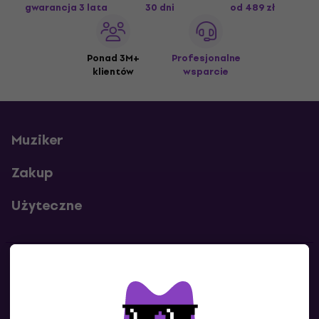
gwarancja 3 lata
30 dni
od 489 zł
Ponad 3M+
Profesjonalne
klientów
wsparcie
Muziker
Zakup
Użyteczne
Kontakty
Skontaktuj się z nami