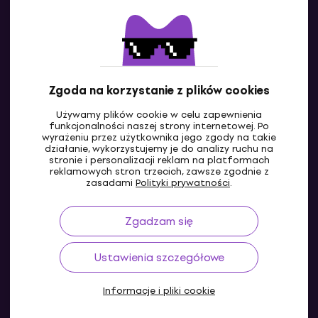
Kontakty
Skontaktuj się z nami
Zgoda na korzystanie z plików cookies
Używamy plików cookie w celu zapewnienia
funkcjonalności naszej strony internetowej. Po
wyrażeniu przez użytkownika jego zgody na takie
działanie, wykorzystujemy je do analizy ruchu na
stronie i personalizacji reklam na platformach
reklamowych stron trzecich, zawsze zgodnie z
PL
zasadami
Polityki prywatności
.
Zgadzam się
Ustawienia szczegółowe
Informacje i pliki cookie
© 2004-2026 MUZIKER a.s.