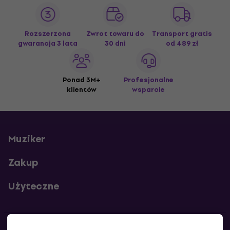
Rozszerzona
Zwrot towaru do
Transport gratis
gwarancja 3 lata
30 dni
od 489 zł
Ponad 3M+
Profesjonalne
klientów
wsparcie
Muziker
Zakup
Użyteczne