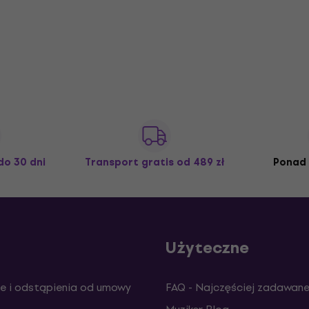
do 30 dni
Transport gratis
od 489 zł
Ponad 
Użyteczne
e i odstąpienia od umowy
FAQ - Najczęściej zadawane