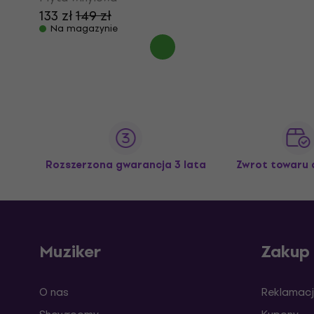
133 zł
149 zł
Na magazynie
Rozszerzona gwarancja 3 lata
Zwrot towaru 
Muziker
Zakup
O nas
Reklamacj