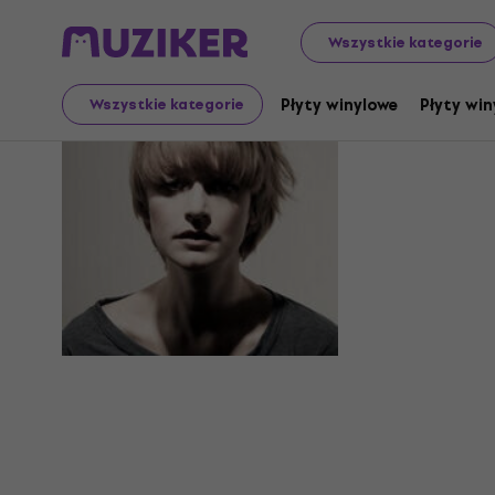
Wszystkie kategorie
El Perro D
Płyty winylowe
Płyty win
Wszystkie kategorie