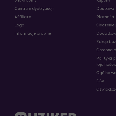
Showroomy
Kupony
Centrum dystrybucji
Dostawa
Affiliate
Płatność
Logo
Śledzenie 
Informacje prawne
Dodatkowe
Zakup bez
Ochrona 
Polityka 
lojalnośc
Ogólne wa
DSA
Oświadcze