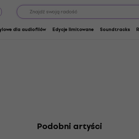
el Mar
ylowe dla audiofilów
Edycje limitowane
Soundtracks
R
Podobni artyści