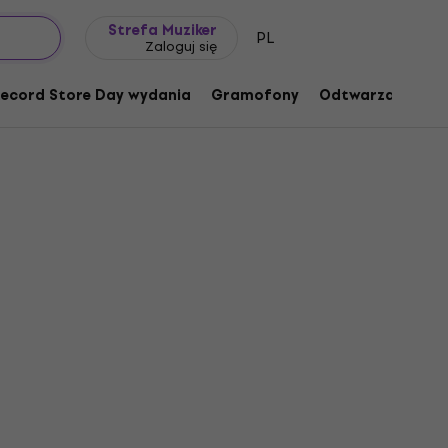
Pomysł na prezent
FAQ
Muziker Blog
Strefa Muziker
PL
Zaloguj się
ecord Store Day wydania
Gramofony
Odtwarzacze mu