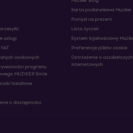
Muziker Blog
Karta podarunkowa Muziker
Pomysł na prezent
przesyłki
Lista życzeń
 usługi
System lojalnościowy Muzike
 VAT
Preferencje plików cookie
danych osobowych
Ostrzeżenie o oszukańczych
internetowych
prywatności programu
iowego MUZIKER Smile
runki handlowe
nie o dostępności