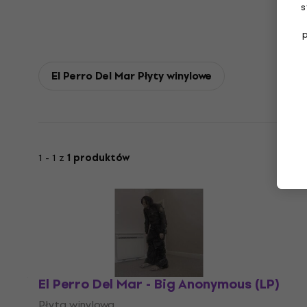
s
El Perro Del Mar Płyty winylowe
1 - 1 z
1 produktów
El Perro Del Mar - Big Anonymous (LP)
Płyta winylowa