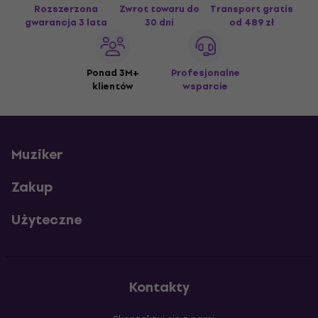
Rozszerzona
Zwrot towaru do
Transport gratis
gwarancja 3 lata
30 dni
od 489 zł
Ponad 3M+
Profesjonalne
klientów
wsparcie
Muziker
Zakup
Użyteczne
Kontakty