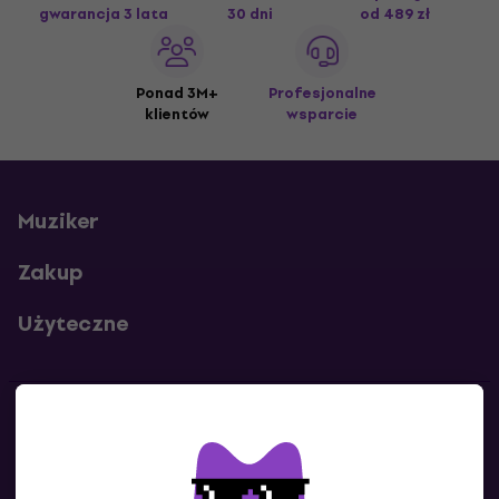
gwarancja 3 lata
30 dni
od 489 zł
Ponad 3M+
Profesjonalne
klientów
wsparcie
Muziker
Zakup
Użyteczne
Kontakty
Skontaktuj się z nami