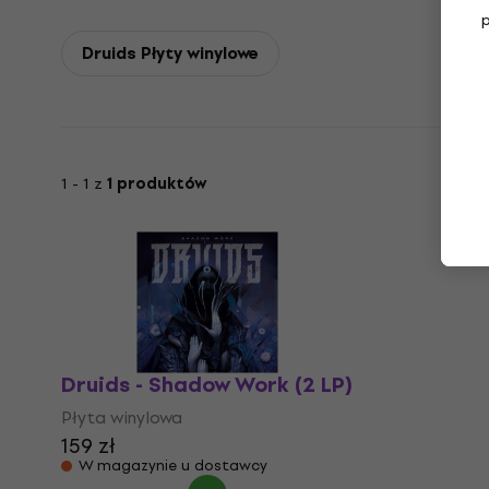
Druids Płyty winylowe
1 - 1 z
1 produktów
Druids - Shadow Work (2 LP)
Płyta winylowa
159 zł
W magazynie u dostawcy