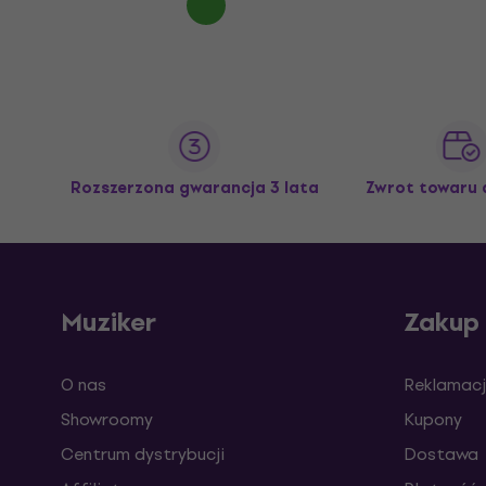
Rozszerzona gwarancja 3 lata
Zwrot towaru 
Muziker
Zakup
O nas
Reklamacj
Showroomy
Kupony
Centrum dystrybucji
Dostawa