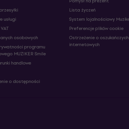
Pomysł na prezent
przesyłki
Lista życzeń
 usługi
System lojalnościowy Muzike
 VAT
Preferencje plików cookie
danych osobowych
Ostrzeżenie o oszukańczych
internetowych
prywatności programu
iowego MUZIKER Smile
runki handlowe
nie o dostępności