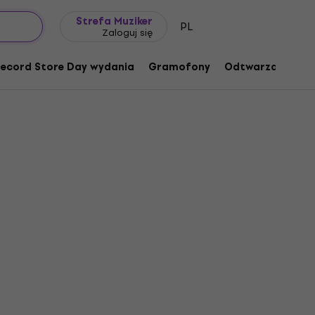
Pomysł na prezent
FAQ
Muziker Blog
Strefa Muziker
PL
Zaloguj się
ecord Store Day wydania
Gramofony
Odtwarzacze mu