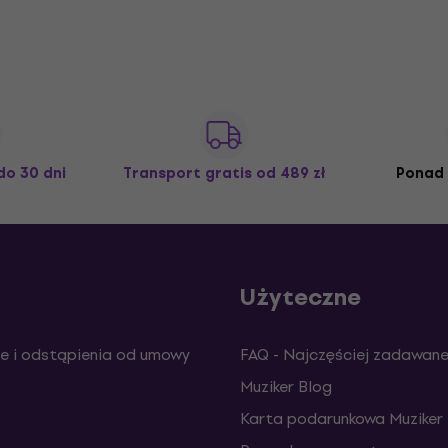
do 30 dni
Transport gratis
od 489 zł
Ponad 
Użyteczne
e i odstąpienia od umowy
FAQ - Najczęściej zadawane
Muziker Blog
Karta podarunkowa Muziker