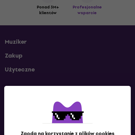
Ponad 3M+
Profesjonalne
klientów
wsparcie
Muziker
Zakup
Użyteczne
Kontakty
Skontaktuj się z nami
Zgoda na korzystanie z plików cookies