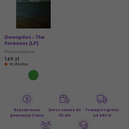
Downpilot - The
Forecast (LP)
Płyta winylowa
149 zł
W drodze
Rozszerzona
Zwrot towaru do
Transport gratis
gwarancja 3 lata
30 dni
od 489 zł