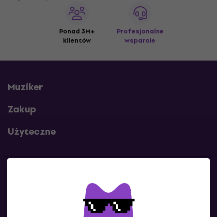
Ponad 3M+
Profesjonalne
klientów
wsparcie
Muziker
Zakup
Użyteczne
Kontakty
Skontaktuj się z nami