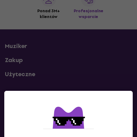
Ponad 3M+
Profesjonalne
klientów
wsparcie
Muziker
Zakup
Użyteczne
Kontakty
Skontaktuj się z nami