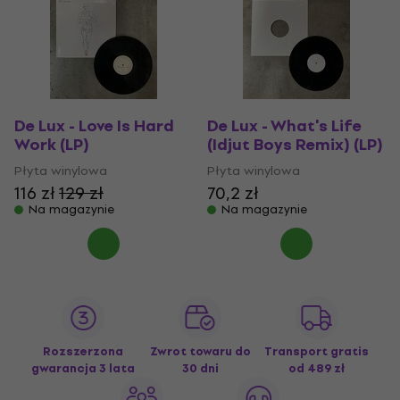
De Lux - Love Is Hard
De Lux - What's Life
Work (LP)
(Idjut Boys Remix) (LP)
Płyta winylowa
Płyta winylowa
116 zł
129 zł
70,2 zł
Na magazynie
Na magazynie
Rozszerzona
Zwrot towaru do
Transport gratis
gwarancja 3 lata
30 dni
od 489 zł