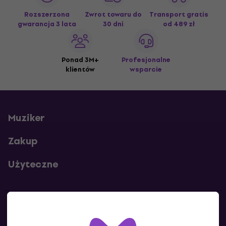
Rozszerzona
Zwrot towaru do
Transport gratis
gwarancja 3 lata
30 dni
od 489 zł
Ponad 3M+
Profesjonalne
klientów
wsparcie
Muziker
Zakup
Użyteczne
Kontakty