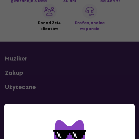
gwarancja 3 lata
30 dni
od 489 zł
Ponad 3M+
Profesjonalne
klientów
wsparcie
Muziker
Zakup
Użyteczne
Kontakty
Skontaktuj się z nami