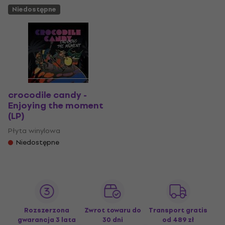
Niedostępne
crocodile candy -
Enjoying the moment
(LP)
Płyta winylowa
Niedostępne
Rozszerzona
Zwrot towaru do
Transport gratis
gwarancja 3 lata
30 dni
od 489 zł