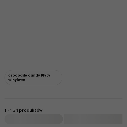
crocodile candy Płyty
winylowe
1 - 1 z
1 produktów
Filtruj