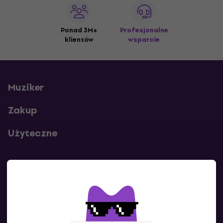
Ponad 3M+
Profesjonalne
klientów
wsparcie
Muziker
Zakup
Użyteczne
Kontakty
Skontaktuj się z nami