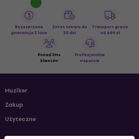
Rozszerzona
Zwrot towaru do
Transport gratis
gwarancja 3 lata
30 dni
od 489 zł
Ponad 3M+
Profesjonalne
klientów
wsparcie
Muziker
Zakup
Użyteczne