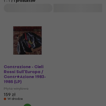
1 - 1 z
1 produktów
Filtruj
Contrazione - Cieli
Rossi Sull'Europa /
Contr★Azione 1983-
1985 (LP)
Płyta winylowa
159 zł
W drodze