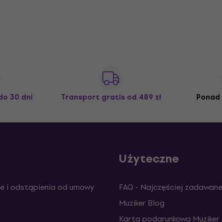
do 30 dni
Transport gratis
od 489 zł
Ponad 
Użyteczne
e i odstąpienia od umowy
FAQ - Najczęściej zadawane
Muziker Blog
Karta podarunkowa Muziker