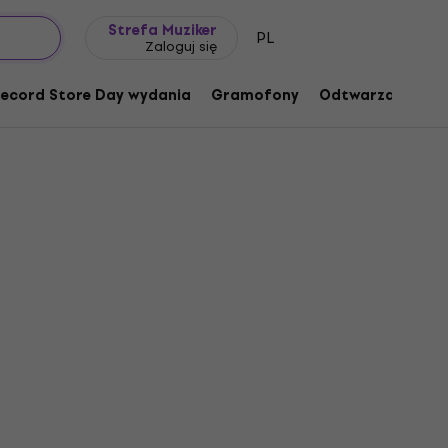
Pomysł na prezent
FAQ
Muziker Blog
Strefa Muziker
PL
Zaloguj się
ecord Store Day wydania
Gramofony
Odtwarzacze mu