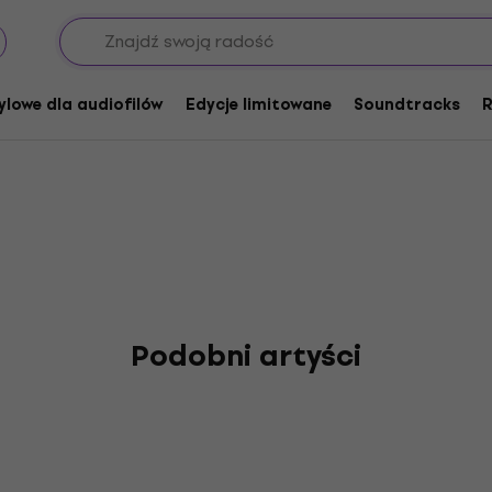
round The Sun
ylowe dla audiofilów
Edycje limitowane
Soundtracks
R
Podobni artyści