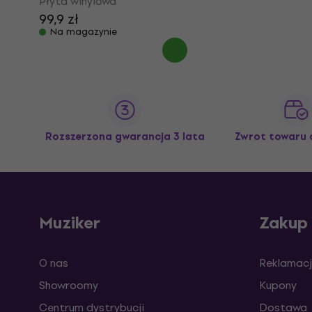
Płyta winylowa
99,9 zł
Na magazynie
Rozszerzona gwarancja 3 lata
Zwrot towaru 
Muziker
Zakup
O nas
Reklamacj
Showroomy
Kupony
Centrum dystrybucji
Dostawa