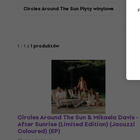
Circles Around The Sun Płyty winylowe
1 - 1 z
1 produktów
Circles Around The Sun & Mikaela Davis -
After Sunrise (Limited Edition) (Jacuzzi
Coloured) (EP)