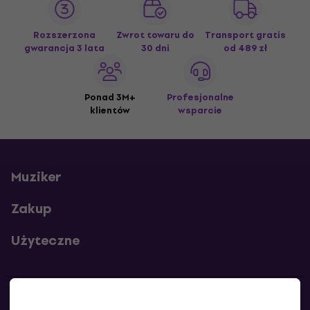
Rozszerzona
Zwrot towaru do
Transport gratis
gwarancja 3 lata
30 dni
od 489 zł
Ponad 3M+
Profesjonalne
klientów
wsparcie
Muziker
Zakup
Użyteczne
Kontakty