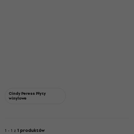
Cindy Peress Płyty
winylowe
1 - 1 z
1 produktów