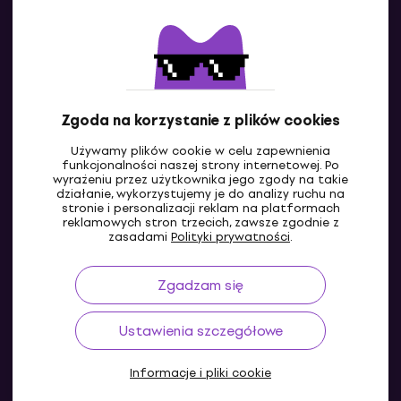
Kontakty
Skontaktuj się z nami
Zgoda na korzystanie z plików cookies
Używamy plików cookie w celu zapewnienia
funkcjonalności naszej strony internetowej. Po
wyrażeniu przez użytkownika jego zgody na takie
działanie, wykorzystujemy je do analizy ruchu na
stronie i personalizacji reklam na platformach
reklamowych stron trzecich, zawsze zgodnie z
PL
zasadami
Polityki prywatności
.
Zgadzam się
Ustawienia szczegółowe
Informacje i pliki cookie
© 2004-2026 MUZIKER a.s.