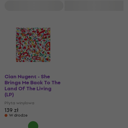
Filtruj
Cian Nugent - She
Brings Me Back To The
Land Of The Living
(LP)
Płyta winylowa
139 zł
W drodze