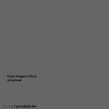
Cian Nugent Płyty
winylowe
1 - 1 z
1 produktów