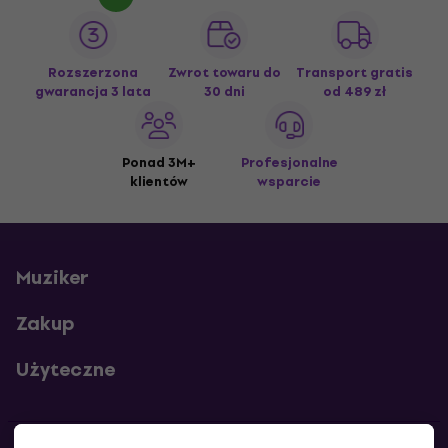
Rozszerzona
Zwrot towaru do
Transport gratis
gwarancja 3 lata
30 dni
od 489 zł
Ponad 3M+
Profesjonalne
klientów
wsparcie
Muziker
Zakup
Użyteczne