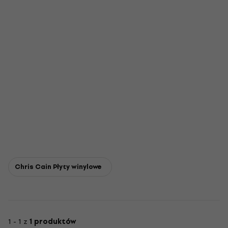
Chris Cain Płyty winylowe
1 - 1 z
1 produktów