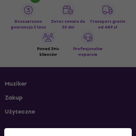
Rozszerzona
Zwrot towaru do
Transport gratis
gwarancja 3 lata
30 dni
od 489 zł
Ponad 3M+
Profesjonalne
klientów
wsparcie
Muziker
Zakup
Użyteczne