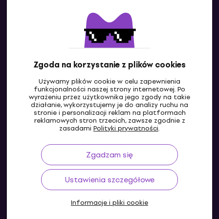
Kontakty
Skontaktuj się z nami
Zgoda na korzystanie z plików cookies
Używamy plików cookie w celu zapewnienia
funkcjonalności naszej strony internetowej. Po
wyrażeniu przez użytkownika jego zgody na takie
działanie, wykorzystujemy je do analizy ruchu na
stronie i personalizacji reklam na platformach
reklamowych stron trzecich, zawsze zgodnie z
PL
zasadami
Polityki prywatności
.
Zgadzam się
Ustawienia szczegółowe
Informacje i pliki cookie
© 2004-2026 MUZIKER a.s.