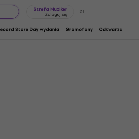
Pomysł na prezent
FAQ
Muziker Blog
Strefa Muziker
PL
Zaloguj się
ecord Store Day wydania
Gramofony
Odtwarzacze mu