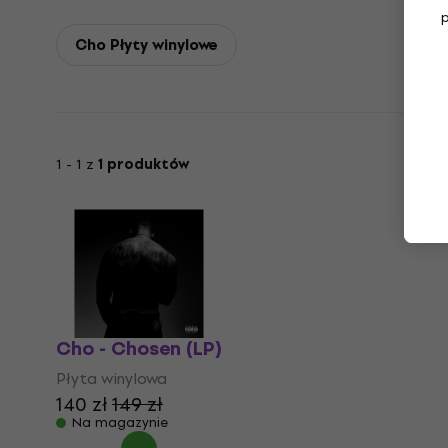
Cho Płyty winylowe
1 - 1 z
1 produktów
Cho - Chosen (LP)
Płyta winylowa
140 zł
149 zł
Na magazynie