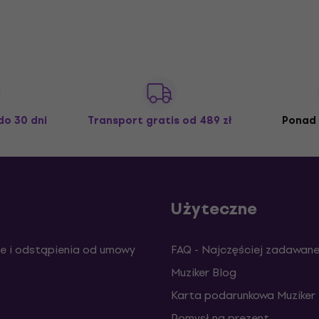
do 30 dni
Transport gratis
od 489 zł
Ponad 
Użyteczne
e i odstąpienia od umowy
FAQ - Najczęściej zadawane
Muziker Blog
Karta podarunkowa Muziker
Pomysł na prezent