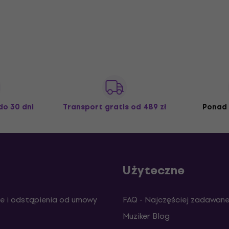
do 30 dni
Transport gratis
od 489 zł
Ponad 
Użyteczne
e i odstąpienia od umowy
FAQ - Najczęściej zadawane
Muziker Blog