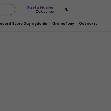
Pomysł na prezent
FAQ
Muziker Blog
Strefa Muziker
PL
Zaloguj się
ecord Store Day wydania
Gramofony
Odtwarzacze mu