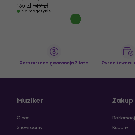
135 zł
149 zł
Na magazynie
Rozszerzona gwarancja 3 lata
Zwrot towaru 
Muziker
Zakup
O nas
Reklamacj
Showroomy
Kupony