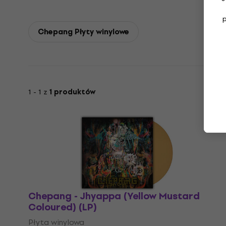
Chepang Płyty winylowe
1 - 1 z
1 produktów
Chepang - Jhyappa (Yellow Mustard
Coloured) (LP)
Płyta winylowa