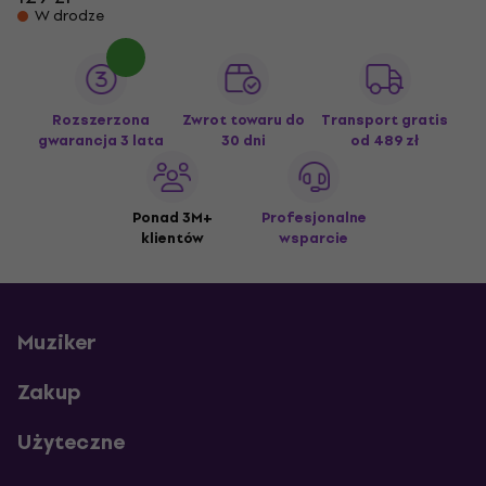
W drodze
Rozszerzona
Zwrot towaru do
Transport gratis
gwarancja 3 lata
30 dni
od 489 zł
Ponad 3M+
Profesjonalne
klientów
wsparcie
Muziker
Zakup
Użyteczne