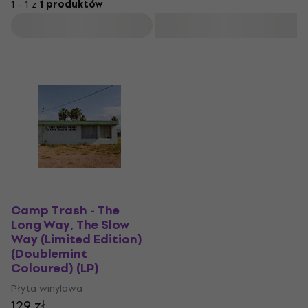
1 - 1 z
1 produktów
Filtruj
Camp Trash - The
Long Way, The Slow
Way (Limited Edition)
(Doublemint
Coloured) (LP)
Płyta winylowa
129 zł