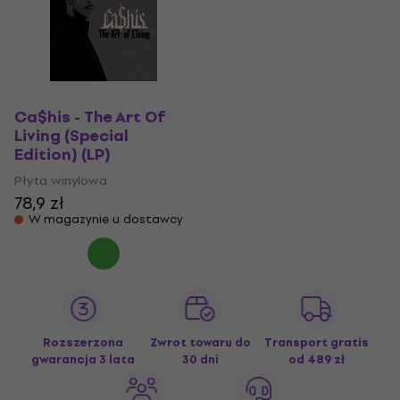
Ca$his - The Art Of
Living (Special
Edition) (LP)
Płyta winylowa
78,9 zł
W magazynie u dostawcy
Rozszerzona
Zwrot towaru do
Transport gratis
gwarancja 3 lata
30 dni
od 489 zł