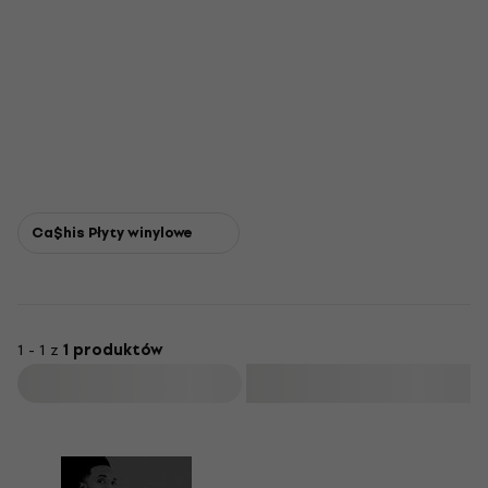
Ca$his Płyty winylowe
1 - 1 z
1 produktów
Filtruj