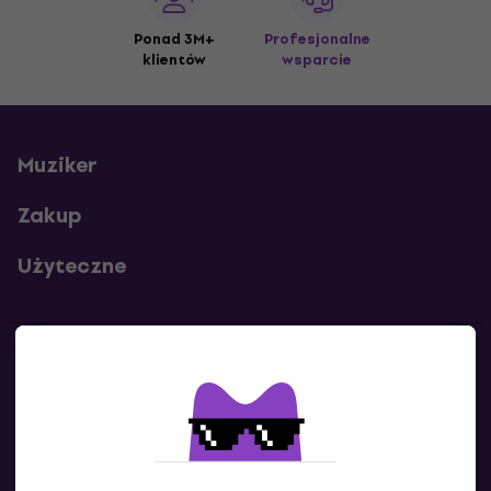
Ponad 3M+
Profesjonalne
klientów
wsparcie
Muziker
Zakup
Użyteczne
Kontakty
Skontaktuj się z nami