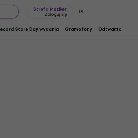
Pomysł na prezent
FAQ
Muziker Blog
Strefa Muziker
PL
Zaloguj się
ecord Store Day wydania
Gramofony
Odtwarzacze mu