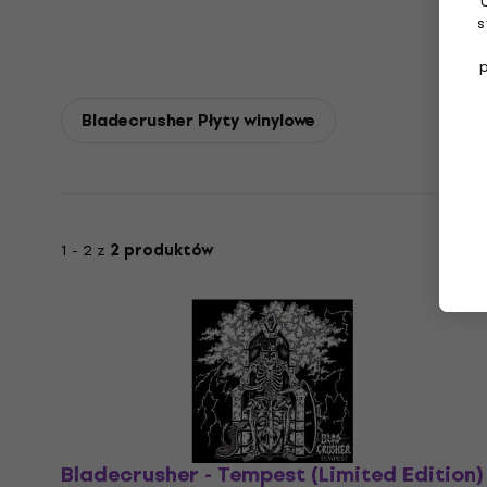
s
Bladecrusher Płyty winylowe
1 - 2 z
2 produktów
Bladecrusher - Tempest (Limited Edition)