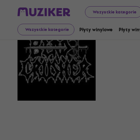
Wszystkie kategorie
Bladecru
Płyty winylowe
Płyty win
Wszystkie kategorie