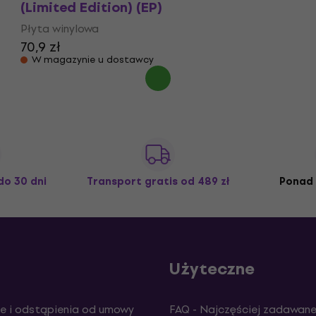
(Limited Edition) (EP)
Płyta winylowa
70,9 zł
W magazynie u dostawcy
do 30 dni
Transport gratis
od 489 zł
Ponad 
Użyteczne
e i odstąpienia od umowy
FAQ - Najczęściej zadawane