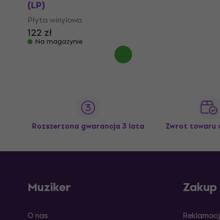
(LP)
Płyta winylowa
122 zł
Na magazynie
Rozszerzona gwarancja 3 lata
Zwrot towaru 
Muziker
Zakup
O nas
Reklamacj