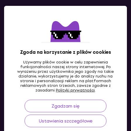
Kontakty
Skontaktuj się z nami
Zgoda na korzystanie z plików cookies
Używamy plików cookie w celu zapewnienia
funkcjonalności naszej strony internetowej. Po
wyrażeniu przez użytkownika jego zgody na takie
działanie, wykorzystujemy je do analizy ruchu na
stronie i personalizacji reklam na platformach
reklamowych stron trzecich, zawsze zgodnie z
PL
zasadami
Polityki prywatności
.
Zgadzam się
Ustawienia szczegółowe