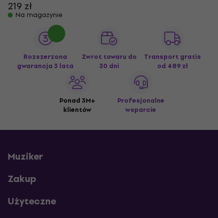
219 zł
Na magazynie
Rozszerzona
Zwrot towaru do
Transport gratis
gwarancja 3 lata
30 dni
od 489 zł
Ponad 3M+
Profesjonalne
klientów
wsparcie
Muziker
Zakup
Użyteczne