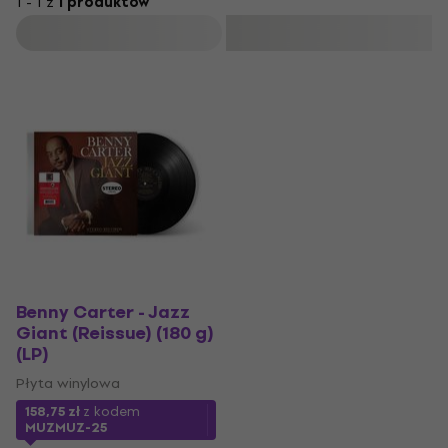
1 - 1 z
1 produktów
Filtruj
Benny Carter - Jazz
Giant (Reissue) (180 g)
(LP)
Płyta winylowa
158,75 zł
z kodem
MUZMUZ-25