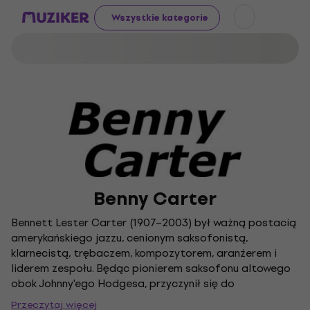
Wszystkie kategorie
Benny Carter
Bennett Lester Carter (1907–2003) był ważną postacią
amerykańskiego jazzu, cenionym saksofonistą,
klarnecistą, trębaczem, kompozytorem, aranżerem i
liderem zespołu. Będąc pionierem saksofonu altowego
obok Johnny'ego Hodgesa, przyczynił się do
ukształtowania ery swingu swoimi aranżacjami dla
Przeczytaj więcej