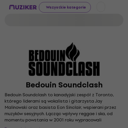
Wszystkie kategorie
Bedouin Soundclash
Bedouin Soundclash to kanadyjski zespół z Toronto,
którego liderami są wokalista i gitarzysta Jay
Malinowski oraz basista Eon Sinclair, wspierani przez
muzyków sesyjnych. Łącząc wpływy reggae i ska, od
momentu powstania w 2001 roku wypracowali
charakterystyczne brzmienie i wydali sześć albumów