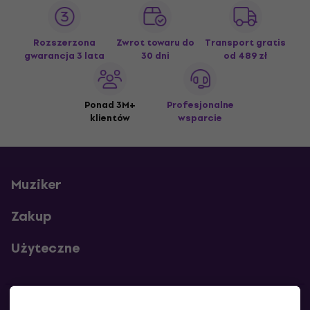
Rozszerzona
Zwrot towaru do
Transport gratis
gwarancja 3 lata
30 dni
od 489 zł
Ponad 3M+
Profesjonalne
klientów
wsparcie
Muziker
Zakup
Użyteczne