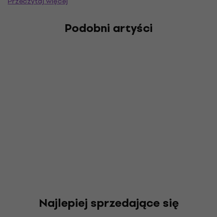
Przeczytaj więcej
studyjnych, ostatni w 2022 roku.
Podobni artyści
Najlepiej sprzedające się