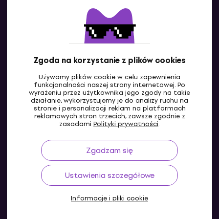
Kontakty
Skontaktuj się z nami
Zgoda na korzystanie z plików cookies
Używamy plików cookie w celu zapewnienia
funkcjonalności naszej strony internetowej. Po
wyrażeniu przez użytkownika jego zgody na takie
działanie, wykorzystujemy je do analizy ruchu na
stronie i personalizacji reklam na platformach
reklamowych stron trzecich, zawsze zgodnie z
PL
zasadami
Polityki prywatności
.
Zgadzam się
Ustawienia szczegółowe
Informacje i pliki cookie
© 2004-2026 MUZIKER a.s.