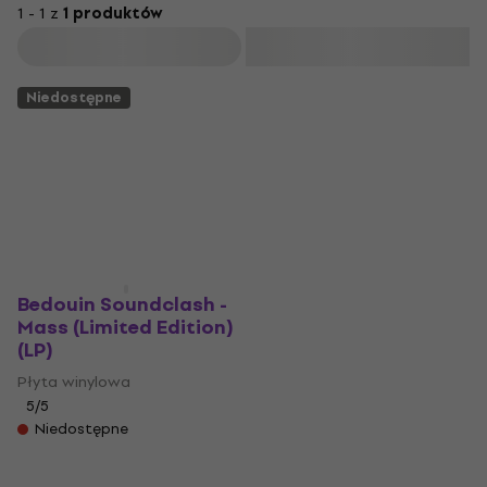
1 - 1 z
1 produktów
Filtruj
Niedostępne
Bedouin Soundclash -
Mass (Limited Edition)
(LP)
Płyta winylowa
5
/5
Niedostępne