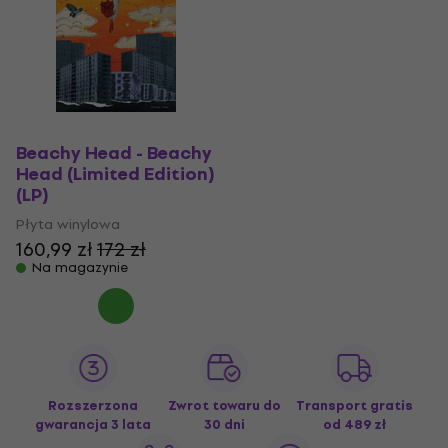
Beachy Head - Beachy
Head (Limited Edition)
(LP)
Płyta winylowa
160,99 zł
172 zł
Na magazynie
Rozszerzona
Zwrot towaru do
Transport gratis
gwarancja 3 lata
30 dni
od 489 zł