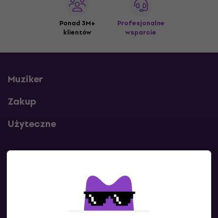
Ponad 3M+
Profesjonalne
klientów
wsparcie
Muziker
Zakup
Użyteczne
Kontakty
Skontaktuj się z nami