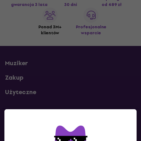
gwarancja 3 lata
30 dni
od 489 zł
Ponad 3M+
Profesjonalne
klientów
wsparcie
Muziker
Zakup
Użyteczne
Kontakty
Skontaktuj się z nami