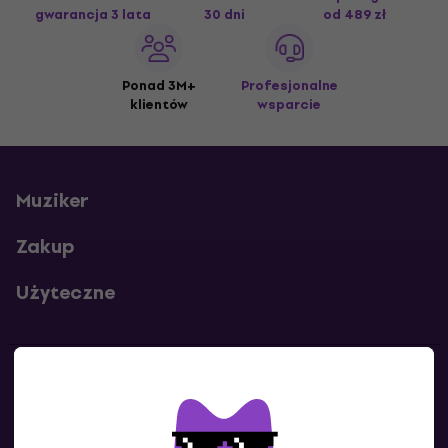
gwarancja 3 lata
30 dni
od 489 zł
Ponad 3M+
Profesjonalne
klientów
wsparcie
Muziker
Zakup
Użyteczne
Kontakty
Skontaktuj się z nami