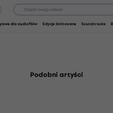
e Blues Shacks
ylowe dla audiofilów
Edycje limitowane
Soundtracks
R
Podobni artyści