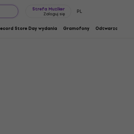
Pomysł na prezent
FAQ
Muziker Blog
Strefa Muziker
PL
Zaloguj się
ecord Store Day wydania
Gramofony
Odtwarzacze mu