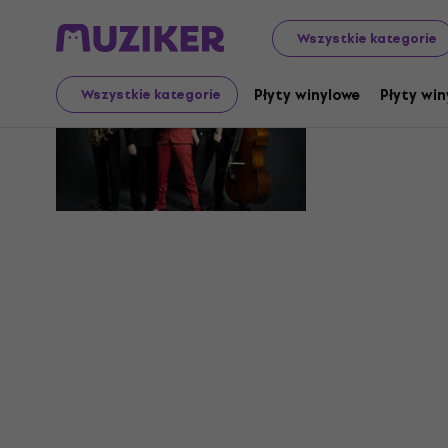
Wszystkie kategorie
B.B. & Th
Płyty winylowe
Płyty win
Wszystkie kategorie