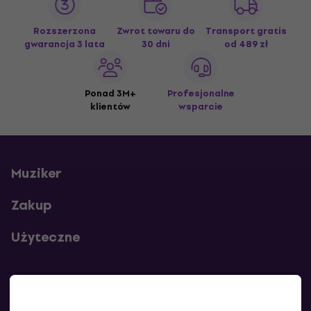
Rozszerzona
Zwrot towaru do
Transport gratis
gwarancja 3 lata
30 dni
od 489 zł
Ponad 3M+
Profesjonalne
klientów
wsparcie
Muziker
Zakup
Użyteczne
Kontakty