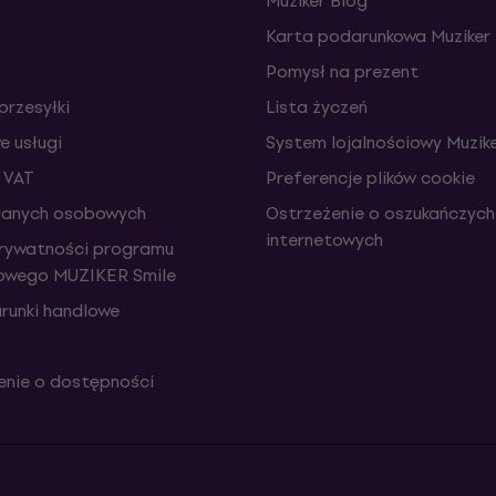
Muziker Blog
Karta podarunkowa Muziker
Pomysł na prezent
przesyłki
Lista życzeń
 usługi
System lojalnościowy Muzike
 VAT
Preferencje plików cookie
danych osobowych
Ostrzeżenie o oszukańczych
internetowych
prywatności programu
iowego MUZIKER Smile
runki handlowe
nie o dostępności