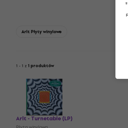
s
Arlt Płyty winylowe
1 - 1 z
1 produktów
Arlt - Turnetable (LP)
Płyta winylowa