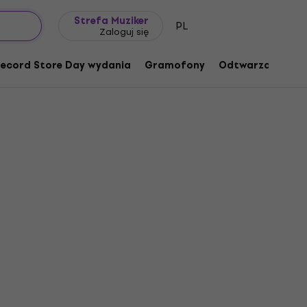
Pomysł na prezent
FAQ
Muziker Blog
Strefa Muziker
PL
Zaloguj się
ecord Store Day wydania
Gramofony
Odtwarzacze mu