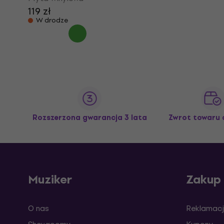
119 zł
W drodze
Rozszerzona gwarancja 3 lata
Zwrot towaru 
Muziker
Zakup
O nas
Reklamacj