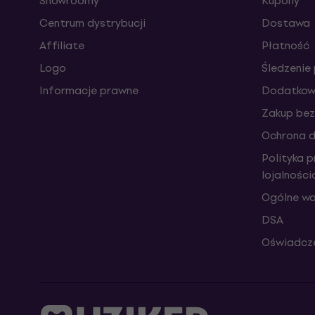
Showroomy
Kupony
Centrum dystrybucji
Dostawa
Affiliate
Płatność
Logo
Śledzenie 
Informacje prawne
Dodatkowe
Zakup bez
Ochrona 
Polityka 
lojalnośc
Ogólne wa
DSA
Oświadcze