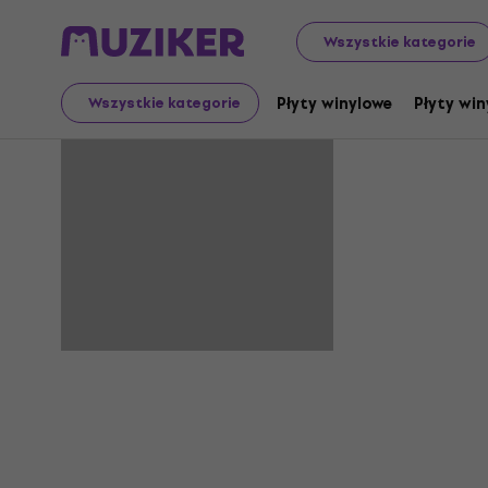
Wszystkie kategorie
Arlt
Płyty winylowe
Płyty win
Wszystkie kategorie