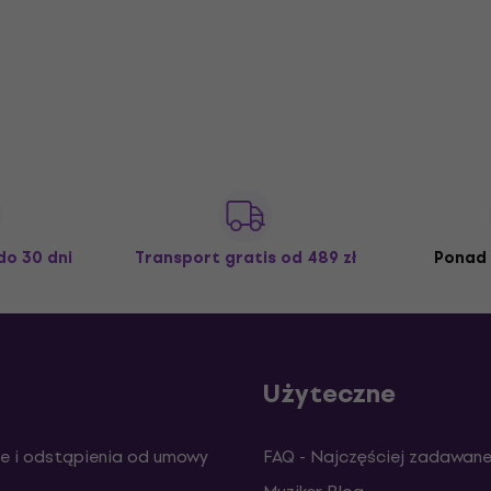
do 30 dni
Transport gratis
od 489 zł
Ponad 
Użyteczne
e i odstąpienia od umowy
FAQ - Najczęściej zadawane