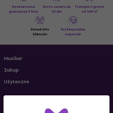
Rozszerzona
Zwrot towaru do
Transport gratis
gwarancja 3 lata
30 dni
od 489 zł
Ponad 3M+
Profesjonalne
klientów
wsparcie
Muziker
Zakup
Użyteczne
Kontakty