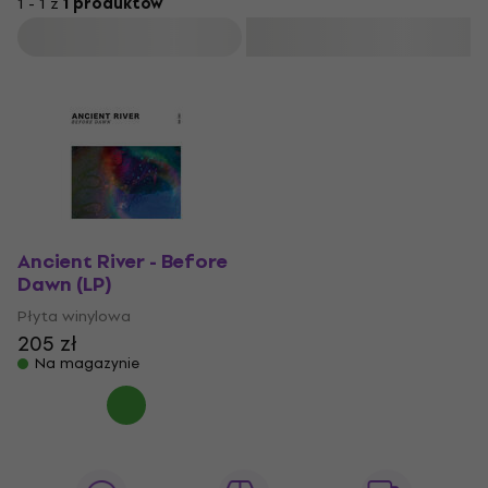
1 - 1 z
1 produktów
Filtruj
Ancient River - Before
Dawn (LP)
Płyta winylowa
205 zł
Na magazynie