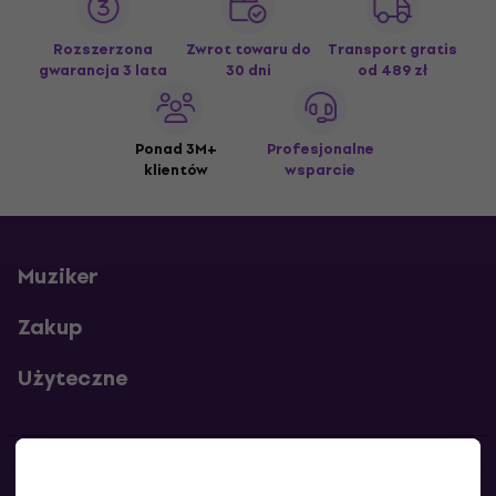
Rozszerzona
Zwrot towaru do
Transport gratis
gwarancja 3 lata
30 dni
od 489 zł
Ponad 3M+
Profesjonalne
klientów
wsparcie
Muziker
Zakup
Użyteczne
Kontakty