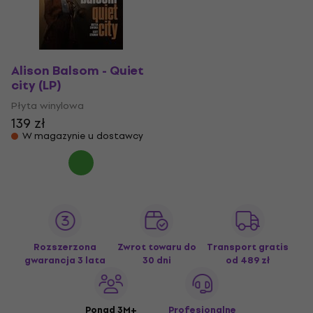
Alison Balsom - Quiet
city (LP)
Płyta winylowa
139 zł
W magazynie u dostawcy
Rozszerzona
Zwrot towaru do
Transport gratis
gwarancja 3 lata
30 dni
od 489 zł
Ponad 3M+
Profesjonalne