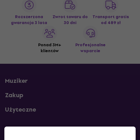
Rozszerzona
Zwrot towaru do
Transport gratis
gwarancja 3 lata
30 dni
od 489 zł
Ponad 3M+
Profesjonalne
klientów
wsparcie
Muziker
Zakup
Użyteczne
Kontakty