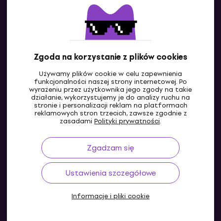
Skontaktuj się z nami
Zgoda na korzystanie z plików cookies
Używamy plików cookie w celu zapewnienia
funkcjonalności naszej strony internetowej. Po
wyrażeniu przez użytkownika jego zgody na takie
działanie, wykorzystujemy je do analizy ruchu na
stronie i personalizacji reklam na platformach
reklamowych stron trzecich, zawsze zgodnie z
PL
zasadami
Polityki prywatności
.
Zgadzam się
Ustawienia szczegółowe
Informacje i pliki cookie
© 2004-2026 MUZIKER a.s.