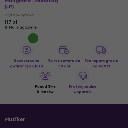
Mangeard - Nunataq
(LP)
Płyta winylowa
117 zł
Na magazynie
Rozszerzona
Zwrot towaru do
Transport gratis
gwarancja 3 lata
30 dni
od 489 zł
Ponad 3M+
Profesjonalne
klientów
wsparcie
Muziker