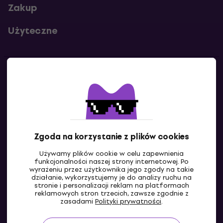
Zakup
Użyteczne
Kontakty
Skontaktuj się z nami
Zgoda na korzystanie z plików cookies
Używamy plików cookie w celu zapewnienia
funkcjonalności naszej strony internetowej. Po
wyrażeniu przez użytkownika jego zgody na takie
działanie, wykorzystujemy je do analizy ruchu na
stronie i personalizacji reklam na platformach
reklamowych stron trzecich, zawsze zgodnie z
PL
zasadami
Polityki prywatności
.