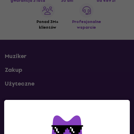
gwarancja 3 lata
30 dni
od 489 zł
Ponad 3M+
Profesjonalne
klientów
wsparcie
Muziker
Zakup
Użyteczne
Kontakty
Skontaktuj się z nami