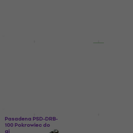
Pulpit do nut
Statyw do monitorów
4,5
/5
51,9 zł
studyjnych
Na magazynie
4,7
/5
143 zł
Na magazynie
Zniżka ilościowa
Zniżka ilościowa
Revoltage DG2025
Revoltage RVP-112
Wieszak gitarowy
Kolumny aktywne
Wieszak gitarowy
Kolumny aktywne
4,7
/5
4,9
/5
21,5 zł
846 zł
Na magazynie
Na magazynie
Zniżka ilościowa
Zniżka ilościowa
Pasadena PSD-DRB-
Elixir 12002 Nanoweb
100 Pokrowiec do
9-42 Struny do gitary
gitary akustycznej
elektrycznej