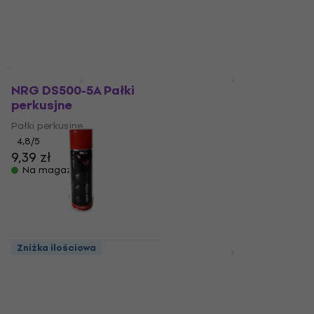
21,8 zł
22,1 zł
84,9 zł
Na magazynie
Na magazynie
Zniżka ilościowa
Zniżka ilościowa
NRG DS500-5A Pałki
Revoltage MS2025
perkusjne
Statyw mikrofonowy
szubienica
Pałki perkusjne
Statyw mikrofonowy
4,8
/5
9,39 zł
szubienica
Na magazynie
4,4
/5
61,6 zł
Na magazynie
Zniżka ilościowa
Zniżka ilościowa
Mega Acoustic Glue
Mega Acoustic PA-
Akcesoria do panelu
PMP5-LG-50x50x5
akustyczna
Light Grey Chłonny
panel piankowy
Akcesoria do panelu