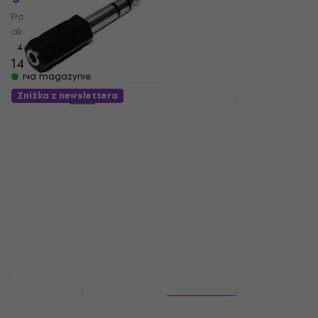
Pokrowiec do gitary
Struny do gitary elektrycznej
akustycznej
4,9
/5
55 zł
4,5
/5
149 zł
Na magazynie
Na magazynie
Zniżka z newslettera
Zniżka ilościowa
Soundking CC 309
Revoltage HAGSV
Adapter Jack-Jack
Adapter Jack-Jack
Adapter Jack-Jack
Adapter Jack-Jack
4,6
/5
3,9
/5
8,49 zł
8,49 zł
Na magazynie
Na magazynie
Zniżka ilościowa
Zniżka ilościowa
Revoltage RVP-115
2 wariantów
Kolumny aktywne