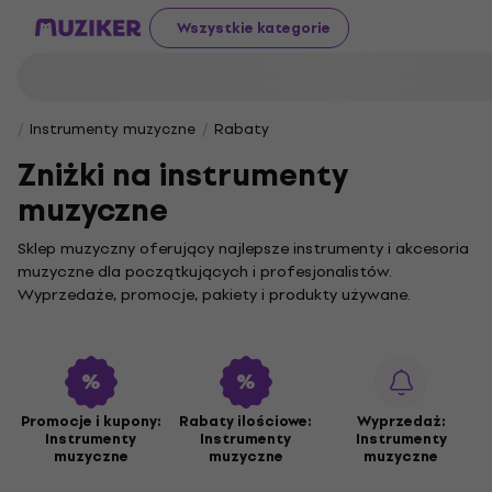
Wszystkie kategorie
Instrumenty muzyczne
Rabaty
Zniżki na instrumenty
muzyczne
Sklep muzyczny oferujący najlepsze instrumenty i akcesoria
muzyczne dla początkujących i profesjonalistów.
Wyprzedaże, promocje, pakiety i produkty używane.
Chociaż ta kategoria nie ma podkategorii ani oddzielnych
akcesoriów, zapewnia łatwy dostęp do wysokiej jakości
sprzętu muzycznego bez zbędnych komplikacji. Jeśli szukasz
unikalnych produktów, Music-sale to idealne miejsce na
mądry zakup.
Promocje i kupony:
Rabaty ilościowe:
Wyprzedaż:
Instrumenty
Instrumenty
Instrumenty
Chcesz odkryć nowe dźwięki lub wzbogacić swój arsenał
muzyczne
muzyczne
muzyczne
muzyczny? W Music-sale znajdziesz wszystko, czego