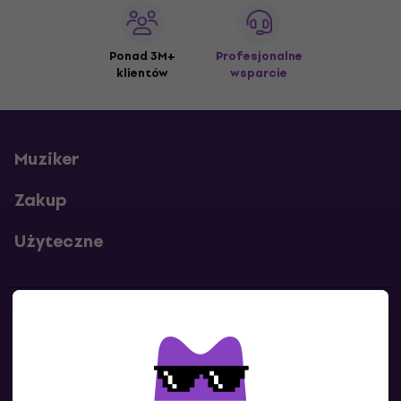
Ponad 3M+
Profesjonalne
klientów
wsparcie
Muziker
Zakup
Użyteczne
Kontakty
Skontaktuj się z nami