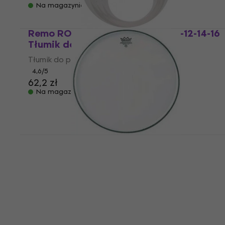
Na magazynie
Remo RO-0246-00 Ring Pack 10-12-14-16
Tłumik do perkusji
Tłumik do perkusji
4,6
/5
62,2 zł
Na magazynie
Remo SD-0114-00 Diplomat Hazy 14"
White Naciąg Resonansowy
Naciąg Resonansowy
4,3
/5
99 zł
z kodem
MUZMUZ-10
113,82 zł
Na magazynie