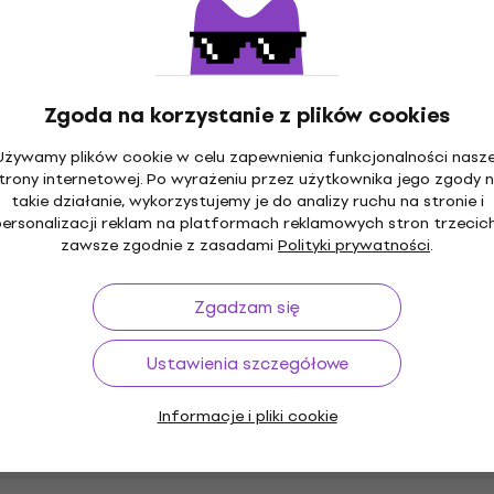
Remo KS-0012-PH Falam Slam 2.5''
Double Osłona pod bijak
Osłona pod bijak
4,7
/5
Zgoda na korzystanie z plików cookies
46 zł
z kodem
MUZMUZ-15
Używamy plików cookie w celu zapewnienia funkcjonalności nasze
54,58 zł
trony internetowej. Po wyrażeniu przez użytkownika jego zgody 
Na magazynie
takie działanie, wykorzystujemy je do analizy ruchu na stronie i
personalizacji reklam na platformach reklamowych stron trzecich
zawsze zgodnie z zasadami
Polityki prywatności
.
Remo PP-0972-BE Emperor Clear
ProPack Komplet naciągów
Zgadzam się
Komplet naciągów
4,9
/5
Ustawienia szczegółowe
295 zł
z kodem
MUZMUZ-10
333,85 zł
Informacje i pliki cookie
Na magazynie
Remo BE-0310-00 Emperor Clear 10"