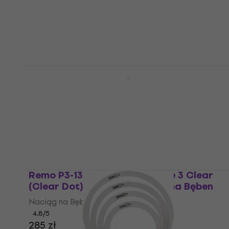
Remo BA-0114-00 Ambassador Coated
14" Naciąg na Bęben
Naciąg na Bęben
4,8
/5
99 zł
Na magazynie
Remo P3-1322-C2 Powerstroke 3 Clear
(Clear Dot) Bass 22" Naciąg na Bęben
Naciąg na Bęben
4,8
/5
285 zł