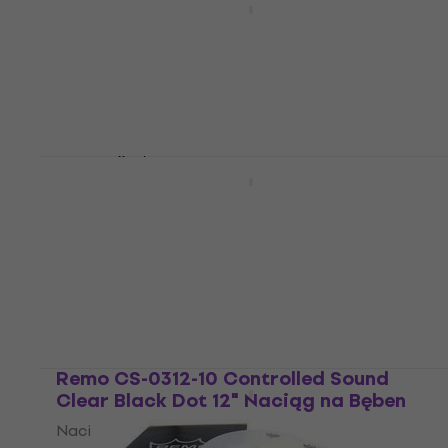
Coated 14" Naciąg na Bęben
Naciąg na Bęben
5
/5
111 zł
z kodem
MUZMUZ-15
130,75 zł
Na magazynie
Remo PP-0962-BE Emperor Coated
ProPack Komplet naciągów
Komplet naciągów
4,6
/5
275 zł
Na magazynie
Remo CS-0312-10 Controlled Sound
Clear Black Dot 12" Naciąg na Bęben
Naciąg na Bęben