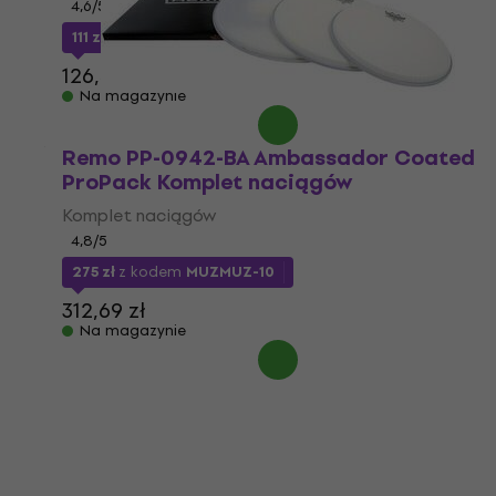
4,6
/5
111 zł
z kodem
MUZMUZ-10
126,52 zł
Na magazynie
Remo PP-0942-BA Ambassador Coated
ProPack Komplet naciągów
Komplet naciągów
4,8
/5
275 zł
z kodem
MUZMUZ-10
312,69 zł
Na magazynie