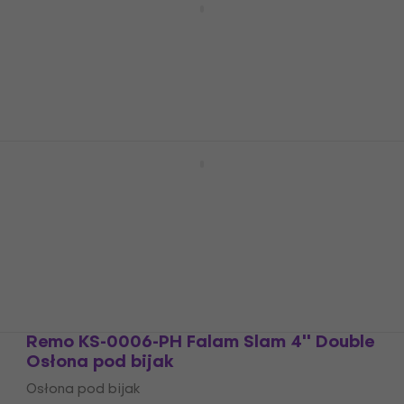
Naciąg na Bęben
Naciąg na Bęben
4,9
/5
92 zł
Na magazynie
Remo BA-0112-00 Ambassador Coated
12" Naciąg na Bęben
Naciąg na Bęben
4,8
/5
88 zł
Na magazynie
Remo KS-0006-PH Falam Slam 4'' Double
Osłona pod bijak
Osłona pod bijak