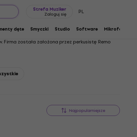
Pomysł na prezent
FAQ
Muziker Blog
Strefa Muziker
PL
Zaloguj się
menty dęte
Smyczki
Studio
Software
Mikrofony
P
ów. Firma została założona przez perkusistę Remo
szystkie
Najpopularniejsze