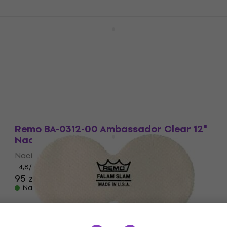
Remo PS-0312-00 Pinstripe Clear 12"
Naciąg na Bęben
Naciąg na Bęben
4,7
/5
122 zł
Na magazynie
Remo BA-0312-00 Ambassador Clear 12"
Naciąg na Bęben
Naciąg na Bęben
4,8
/5
95 zł
Na magazynie