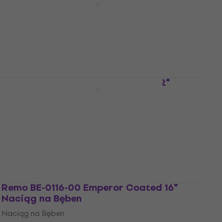
Naciąg na Bęben
Naciąg na Bęben
4,8
/5
85 zł
Na magazynie
Remo BE-0312-00 Emperor Clear 12"
Naciąg na Bęben
Naciąg na Bęben
4,9
/5
98 zł
Na magazynie
Remo BE-0116-00 Emperor Coated 16"
Naciąg na Bęben
Naciąg na Bęben