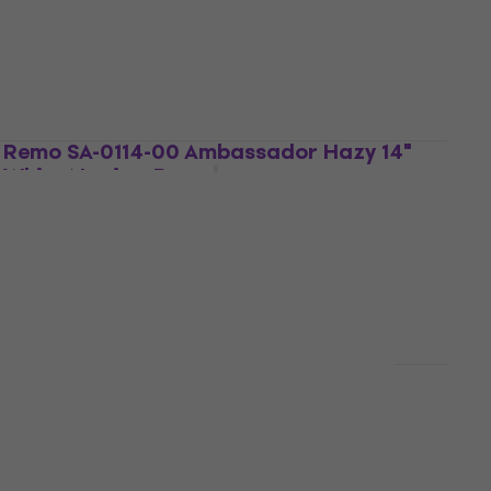
Remo SA-0114-00 Ambassador Hazy 14"
White Naciąg Resonansowy
Naciąg Resonansowy
4,8
/5
88 zł
Na magazynie
Remo PP-0982-BE Emperor Clear
ProPack Komplet naciągów
Komplet naciągów
4,9
/5
275 zł