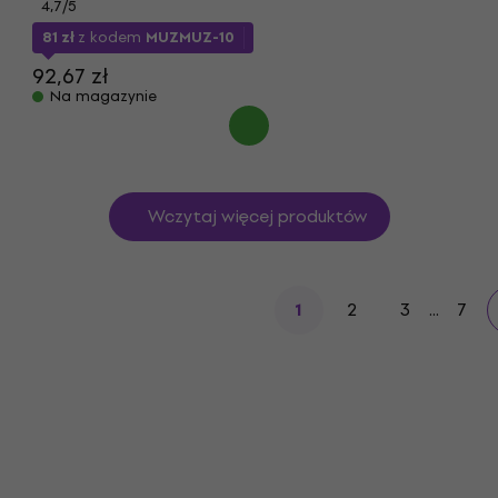
4,7
/5
81 zł
z kodem
MUZMUZ-10
92,67 zł
Na magazynie
Wczytaj więcej produktów
2
3
...
7
1