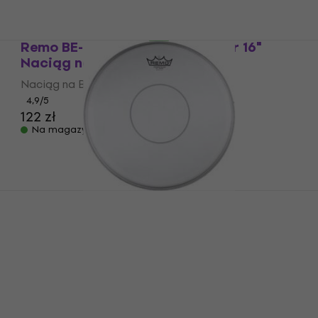
139 zł
164,6 zł
- 16 %
Na magazynie
Remo BE-0316-00 Emperor Clear 16"
Naciąg na Bęben
Naciąg na Bęben
4,9
/5
122 zł
Na magazynie
Remo P7-0114-C2 Powerstroke 77
Coated 14" Naciąg na Bęben
Naciąg na Bęben
5
/5
179 zł
Na magazynie