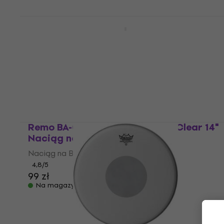
Remo AX-0114-00 Ambassador X Coated
14" Naciąg na Bęben
Naciąg na Bęben
4,8
/5
111 zł
Na magazynie
Remo BA-0314-00 Ambassador Clear 14"
Naciąg na Bęben
Naciąg na Bęben
4,8
/5
99 zł
Na magazynie