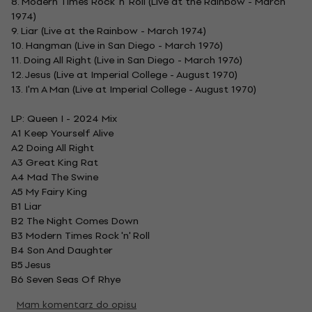
8. Modern Times Rock 'n' Roll (Live at the Rainbow - March
1974)
9. Liar (Live at the Rainbow - March 1974)
10. Hangman (Live in San Diego - March 1976)
11. Doing All Right (Live in San Diego - March 1976)
12. Jesus (Live at Imperial College - August 1970)
13. I'm A Man (Live at Imperial College - August 1970)
LP: Queen I - 2024 Mix
A1 Keep Yourself Alive
A2 Doing All Right
A3 Great King Rat
A4 Mad The Swine
A5 My Fairy King
B1 Liar
B2 The Night Comes Down
B3 Modern Times Rock 'n' Roll
B4 Son And Daughter
B5 Jesus
B6 Seven Seas Of Rhye
Mam komentarz do opisu