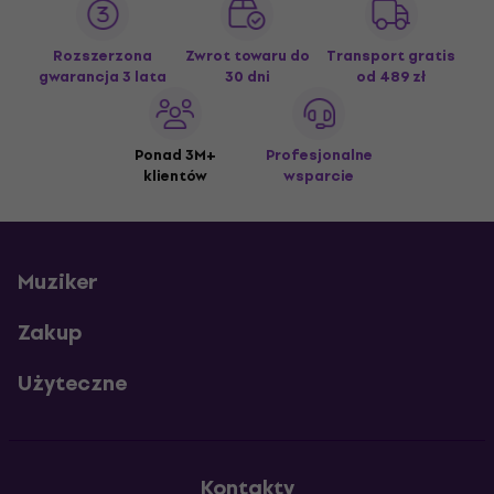
Rozszerzona
Zwrot towaru do
Transport gratis
gwarancja 3 lata
30 dni
od 489 zł
Ponad 3M+
Profesjonalne
klientów
wsparcie
Muziker
Zakup
Użyteczne
Kontakty