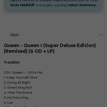
Lepsza cena przy zakupie większej liczby płyt LP. Użyj
kodu
MASHUP
w koszyku i uzyskaj
rabat ilościowy.
Opis
Queen - Queen I (Super Deluxe Edition)
(Remixed) (6 CD + LP)
Tracklist
CD1: Queen I - 2024 Mix
1. Keep Yourself Alive
2. Doing All Right
3. Great King Rat
4. Mad The Swine
5. My Fairy King
6. Liar