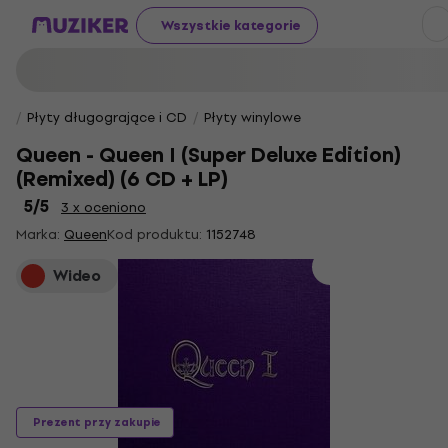
Wszystkie kategorie
Płyty długogrające i CD
Płyty winylowe
Queen - Queen I (Super Deluxe Edition)
(Remixed) (6 CD + LP)
5
/5
3 x oceniono
Marka:
Queen
Kod produktu:
1152748
Wideo
Prezent przy zakupie