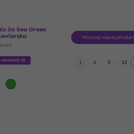
Mix 06 Sea Green
iewiarska
Wczytaj więcej produk
arska
m
MUZMUZ-10
2
3
...
22
1