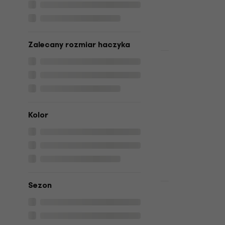
13,9 zł
Na magazynie
Zalecany rozmiar haczyka
Zniżka ilościo
Drops Air U
White Przę
Przędza dziewi
4,9
/5
Kolor
19,32 zł
z kod
23,9 zł
Na magazynie
Sezon
Zniżka ilościo
Drops Big M
Forget-Me-
dziewiarsk