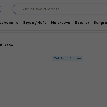
 dziewiarska
Przędza Drops
dełkowanie
Szycie / Haft
Malarstwo
Rysunek
Kaligra
oduktów
Zniżka ilościowa