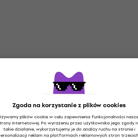
arska
Przędza dziewiarska
4,9
/5
12,7 zł
em
MUZMUZ-5
Na magazynie
Drops Sky Mix 02 Pearl 
wa
Zniżka ilościowa
Przędza dziewiarska
ed Alpaca Silk Uni
ale Rust Przędza
Przędza dziewiarska
a
5
/5
arska
16,54 zł
z kodem
MUZMUZ-30
23,9 zł
em
MUZMUZ-20
Zgoda na korzystanie z plików cookies
Na magazynie
Używamy plików cookie w celu zapewnienia funkcjonalności nasze
trony internetowej. Po wyrażeniu przez użytkownika jego zgody 
takie działanie, wykorzystujemy je do analizy ruchu na stronie i
personalizacji reklam na platformach reklamowych stron trzecich
wa
Zniżka ilościowa