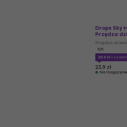
Drops Sky 
Przędza dz
Przędza dziewi
5
/5
20,5 zł
z kode
23,9 zł
Na magazynie