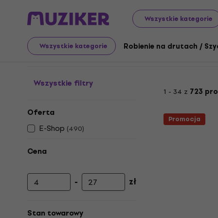
Sztuka
Robienie na drutach / Szydełkowanie
Przędza
Wszystkie kategorie
Przędza Drops
Robienie na drutach / Szy
Wszystkie kategorie
Wszystkie filtry
1 - 34 z
723 pr
Oferta
Promocja
E-Shop
(
490
)
Cena
-
zł
Cena minimalna
Cena maksymalna
Stan towarowy