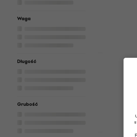
Przędza dziewi
4,9
/5
Waga
13,46 zł
z kod
14,9 zł
Na magazynie
Zniżka ilościo
Długość
Drops Brush
Colour 22 P
dziewiarsk
Przędza dziewi
4,9
/5
10,32 zł
z kod
Grubość
12,9 zł
Na magazynie
s
Zniżka ilościo