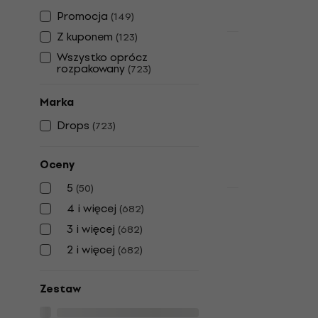
Promocja
(
149
)
Z kuponem
(
123
)
HAPPY HOUR
Drops Brush
Wszystko oprócz
rozpakowany
(
723
)
Colour 01 O
dziewiarsk
Marka
Przędza dziewi
Drops
(
723
)
4,9
/5
13,9 zł
20,2 z
Na magazynie
Oceny
5
(
50
)
4 i więcej
(
682
)
Drops Brush
Colour 11 F
3 i więcej
(
682
)
Przędza dz
2 i więcej
(
682
)
Przędza dziewi
4,9
/5
Zestaw
14 zł
17,3 zł
Na magazynie