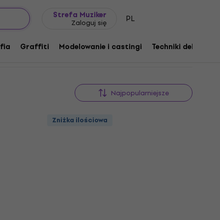
Pomysł na prezent
FAQ
Muziker Blog
Strefa Muziker
PL
Zaloguj się
fia
Graffiti
Modelowanie i castingi
Techniki dekoracyj
Najpopularniejsze
Zniżka ilościowa