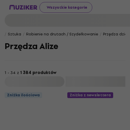
Wszystkie kategorie
Sztuka
Robienie na drutach / Szydełkowanie
Przędza dziew
Przędza Alize
1 - 34 z
1 384 produktów
Filtruj
Zniżka ilościowa
Zniżka z newslettera