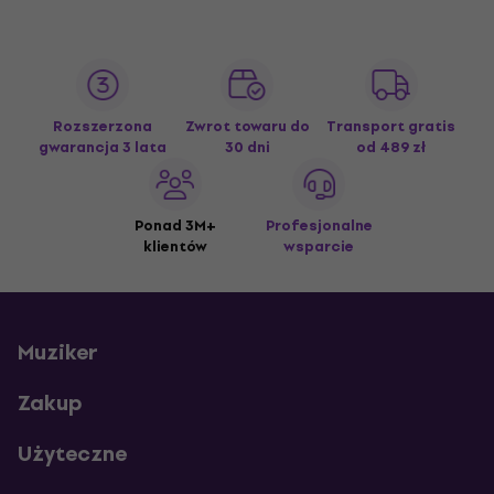
Rozszerzona
Zwrot towaru do
Transport gratis
gwarancja 3 lata
30 dni
od 489 zł
Ponad 3M+
Profesjonalne
klientów
wsparcie
Muziker
Zakup
Użyteczne