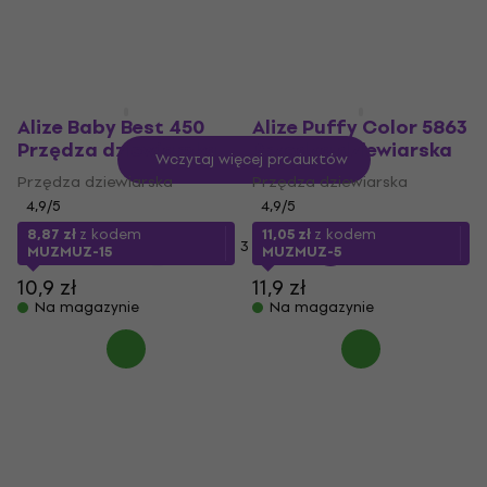
13,9 zł
10,9 zł
Na magazynie
Na magazynie
Alize Baby Best 450
Alize Puffy Color 5863
Przędza dziewiarska
Przędza dziewiarska
Wczytaj więcej produktów
Przędza dziewiarska
Przędza dziewiarska
4,9
/5
4,9
/5
8,87 zł
z kodem
11,05 zł
z kodem
...
1
2
3
41
MUZMUZ-15
MUZMUZ-5
10,9 zł
11,9 zł
Na magazynie
Na magazynie